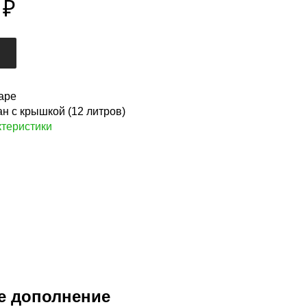
₽
аре
н с крышкой (12 литров)
теристики
е дополнение