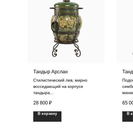
Тандыр Арслан
Танд
Стилистический лев, мирно
Подо
восседающий на корпусе
симби
тандыра...
мини
28 800
₽
65 0
В корзину
В 