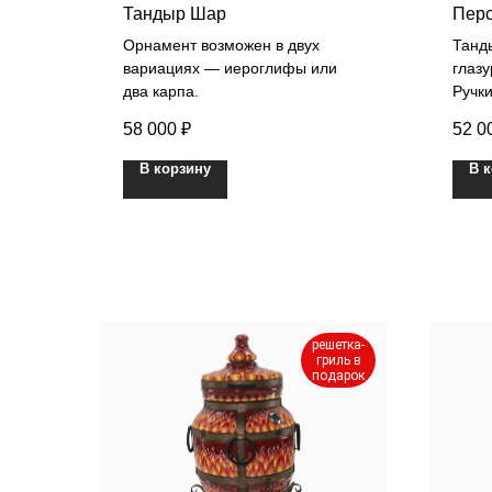
Тандыр Шар
Перс
Орнамент возможен в двух
Танд
вариациях — иероглифы или
глаз
два карпа.
Ручки
58 000
₽
52 0
В корзину
В 
решетка-
гриль в
подарок