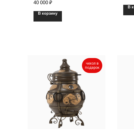
40 000
₽
В 
В корзину
чехол в
подарок