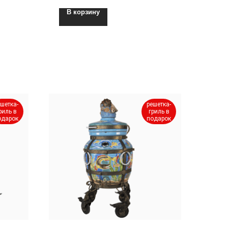
В корзину
шетка-
решетка-
риль в
гриль в
одарок
подарок