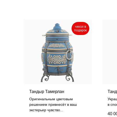
чехол в
подарок
Тандыр Тамерлан
Танд
Оригинальным цветовым
Укра
решением привнесёт в ваш
в спо
экстерьер чувство...
40 0