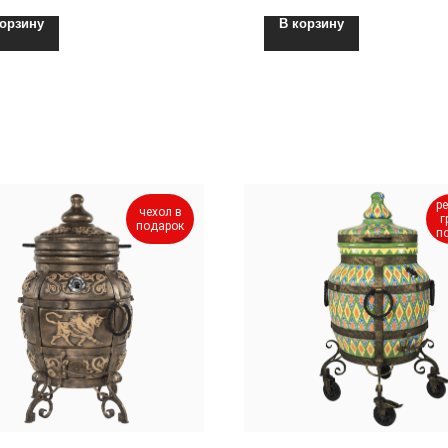
корзину
В корзину
ре
чехол в
г
подарок
п