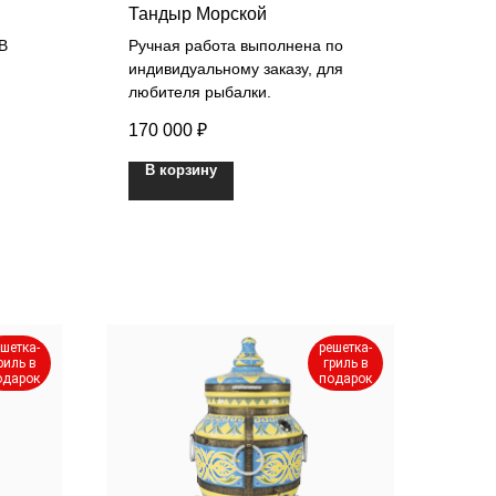
Тандыр Морской
В
Ручная работа выполнена по
индивидуальному заказу, для
любителя рыбалки.
170 000
₽
В корзину
шетка-
решетка-
риль в
гриль в
одарок
подарок