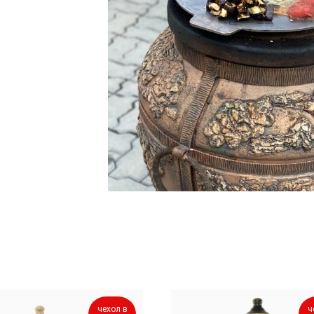
чехол в
ч