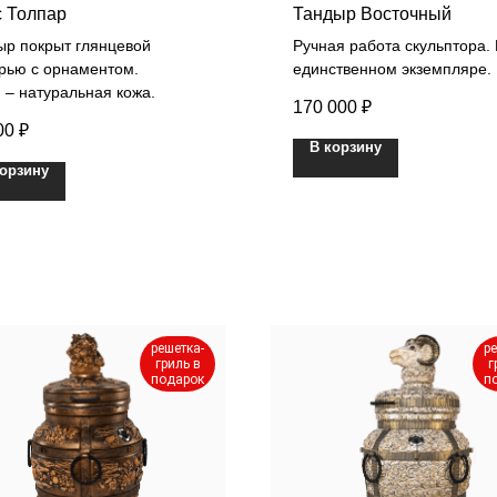
 Толпар
Тандыр Восточный
ыр покрыт глянцевой
Ручная работа скульптора. 
урью с орнаментом.
единственном экземпляре.
 – натуральная кожа.
170 000
₽
00
₽
В корзину
корзину
решетка-
ре
гриль в
г
подарок
п