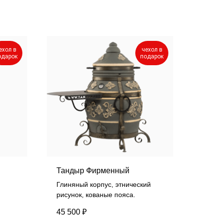
ехол в
чехол в
одарок
подарок
Тандыр Фирменный
Глиняный корпус, этнический
рисунок, кованые пояса.
45 500
₽