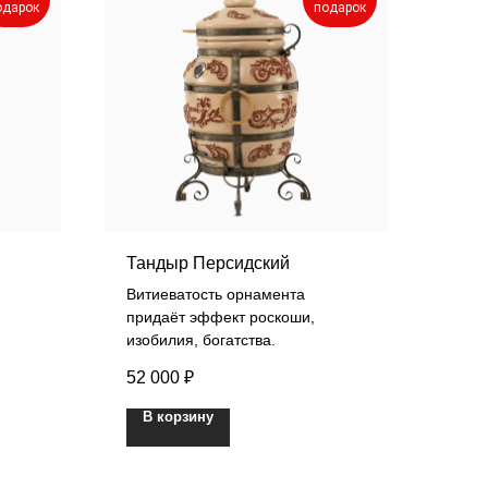
одарок
подарок
Тандыр Персидский
Витиеватость орнамента
придаёт эффект роскоши,
изобилия, богатства.
52 000
₽
В корзину