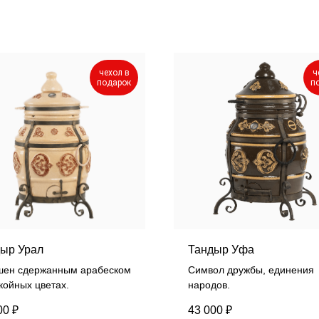
чехол в
ч
подарок
п
ыр Урал
Тандыр Уфа
шен сдержанным арабеском
Символ дружбы, единения
койных цветах.
народов.
00
₽
43 000
₽