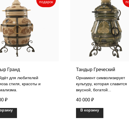
подарок
п
ыр Гранд
Тандыр Греческий
йдёт для любителей
Орнамент символизирует
оза стиля, красоты и
культуру, которая славится
мализма.
вкусной, богатой...
00
₽
40 000
₽
корзину
В корзину