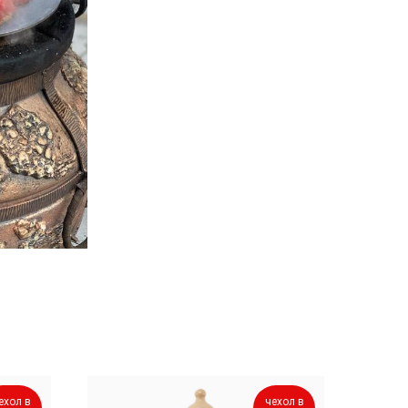
ехол в
чехол в