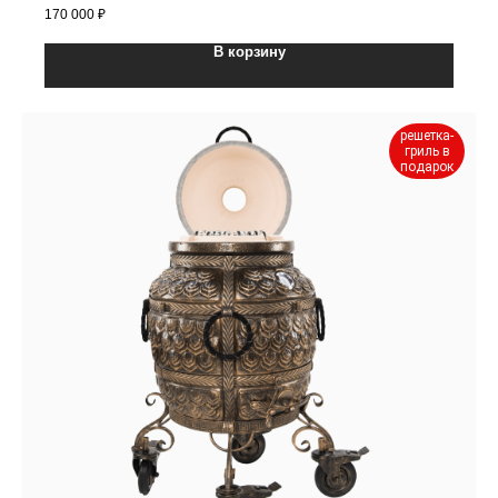
170 000
₽
В корзину
решетка-
гриль в
подарок